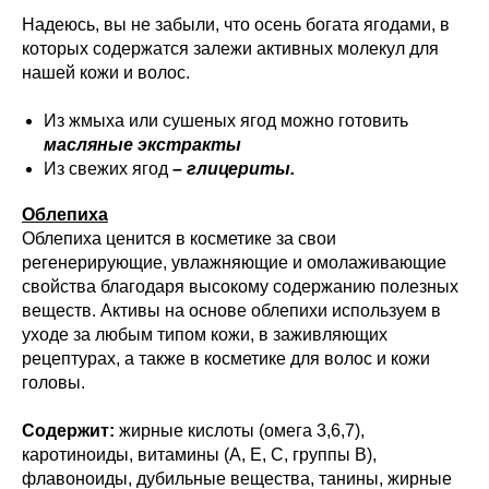
Надеюсь, вы не забыли, что осень богата ягодами, в
которых содержатся залежи активных молекул для
нашей кожи и волос.
Из жмыха или сушеных ягод можно готовить
масляные экстракты
Из свежих ягод
– глицериты.
Облепиха
Облепиха ценится в косметике за свои
регенерирующие, увлажняющие и омолаживающие
свойства благодаря высокому содержанию полезных
веществ. Активы на основе облепихи используем в
уходе за любым типом кожи, в заживляющих
рецептурах, а также в косметике для волос и кожи
головы.
Содержит:
жирные кислоты (омега 3,6,7),
каротиноиды, витамины (A, E, C, группы B),
флавоноиды, дубильные вещества, танины, жирные