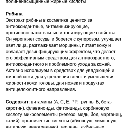
полиненасыщенные жирные кислоты
Рябина
Экстракт рябины в косметике ценится за
антиоксидантные, витаминизирующие,
противовоспалительные и тонизирующие свойства.
Он укрепляет сосуды и борется с куперозом, улучшает
цвет лица, разглаживает морщины, питает кожу и
обладает дезинфицирующим эффектом, что делает
его эффективным средством для антивозрастного,
антиоксидантного и проблемного ухода за кожей.
Активно используем в средствах для увядающей и
жирной кожи, для укрепления волос и уменьшения
жирности кожи головы, для ножек и продуктах
антицеллюлитного направления.
Содержит
: витамины (A, C, E, PP, группы В, бета-
каротин), флаваноиды, фитонциды, сорбиновую
кислоту, микроэлементы (железо, медь, йод, марганец,
калий), органические кислоты (яблочную, лимонную,
янтарную, виноградную), терпены, дубильные